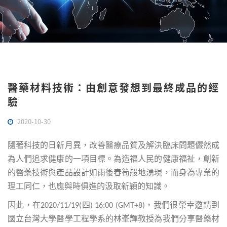
醫藥材料技術：由創意發想到最終成品的經
驗
2020-10-30
隨著科技的日新月異，改善醫療品質及解決臨床問題儼然成
為人們追求健康的一項目標。為造福人民的健康福祉，創新
的醫藥技術與產品設計如雨後春筍般地湧現，而身為專業的
理工同仁，也應與時俱進的汲取新穎的知識。
因此，在
四
，我們很榮幸邀請到
2020/11/19(
) 16:00 (GMT+8)
國立台灣大學醫學工程學系的林峯輝教授為我們分享醫藥材