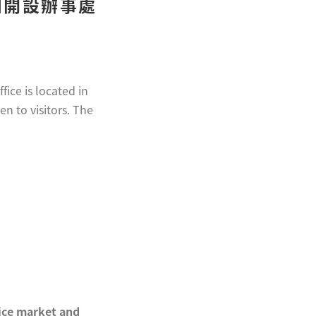
州開設辦事處
ice is located in
n to visitors. The
vice market and