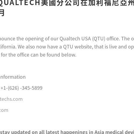
QUALTECH美國分公司在加利福尼亞
1月
ounce the opening of our Qualtech USA (QTU) office. The off
fornia. We also now have a QTU website, that is live and ope
for the office can be found below.
information
+1-(626) -345-5899
techs.com
.com
 stay updated on all latest happenings in Asia medical de