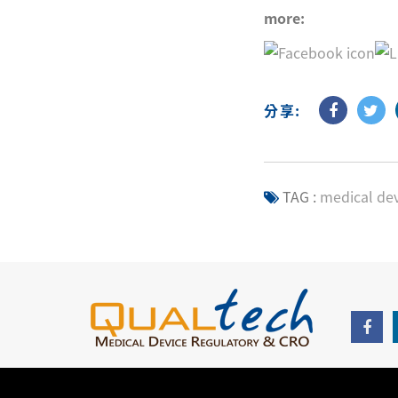
more:
分享:
TAG :
medical dev