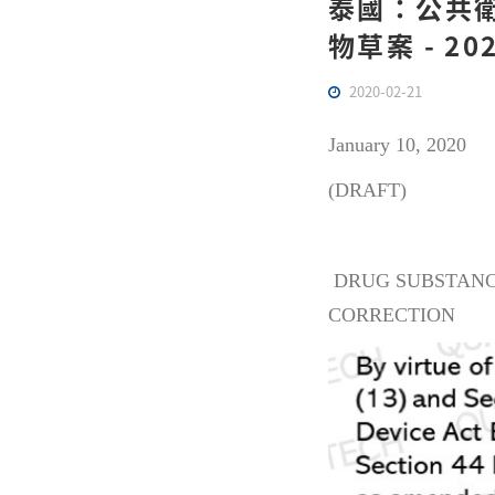
泰國：公共
物草案 - 20
2020-02-21
January 10, 2020
(D
DRUG SUBSTANCE
CORRECTION