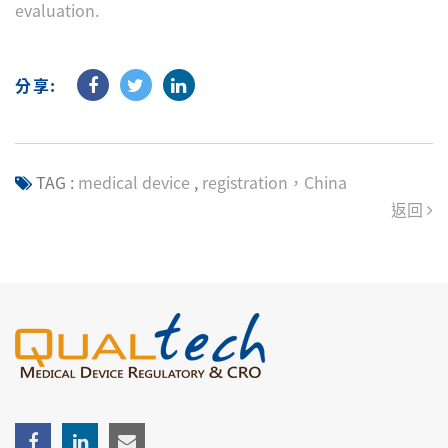
evaluation.
分享:
TAG :
medical device
,
registration，China
返回