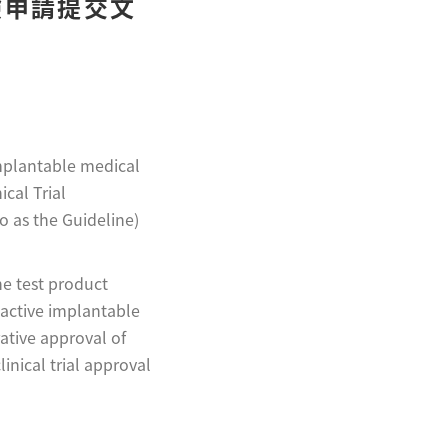
驗申請提交文
implantable medical
cal Trial
o as the Guideline)
he test product
n-active implantable
ative approval of
inical trial approval