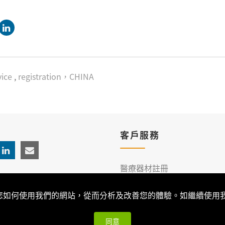
ice
,
registration，CHINA
客戶服務
醫療器材註冊
臨床服務
解您如何使用我們的網站，從而分析及改善您的體驗。如繼續使用我們
同意