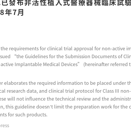
DA已發布非活性植入式醫療器械臨床試
18年7月
the requirements for clinical trial approval for non-active 
ssued “the Guidelines for the Submission Documents of Clini
active Implantable Medical Devices” (hereinafter referred t
er elaborates the required information to be placed under t
cal research data, and clinical trial protocol for Class III no
se will not influence the technical review and the administr
n, this guideline doesn’t limit the preparation work for the cl
ts for such products.
press