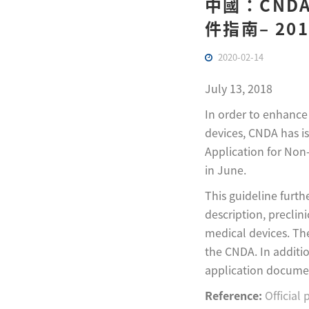
中國：CN
件指南– 20
2020-02-14
July 13, 2018
In order to enhance 
devices, CNDA has i
Application for Non-
in June.
This guideline furth
description, preclini
medical devices. The
the CNDA. In additio
application documen
Reference:
Official 