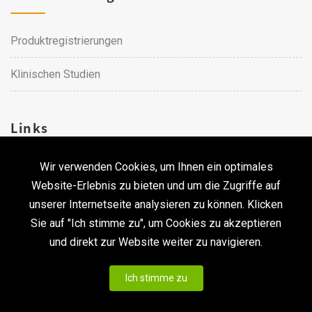
Produktregistrierungen
Klinischen Studien
Links
Wir verwenden Cookies, um Ihnen ein optimales
Karriere
Website-Erlebnis zu bieten und um die Zugriffe auf
unserer Internetseite analysieren zu können. Klicken
Kontakt
Sie auf "Ich stimme zu", um Cookies zu akzeptieren
und direkt zur Website weiter zu navigieren.
Urheberrecht © 2026 Qualtech. Alle Rechte vorbehalten. ｜
Ich stimme zu
Privacy statement & Disclaimer
|
CodePulse-
Erstellt bei
Webgestaltung