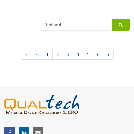
|<
<
1
2
3
4
5
6
7